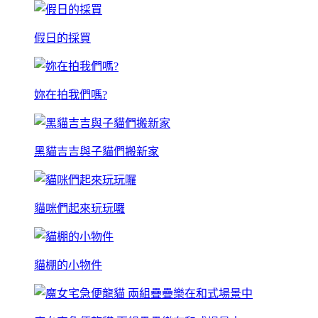
假日的採買
妳在拍我們嗎?
黑貓吉吉與子貓們搬新家
貓咪們起來玩玩囉
貓棚的小物件