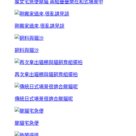
魔女宅急便龍貓 兩組疊疊樂在和式場景中
剛搬家過來,很亂請見諒
飼料與貓沙
再次拿出貓棚與貓飼育組擺拍
傳統日式場景很適合龍貓呢
龍貓宅急便